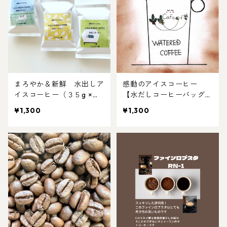
まろやか＆新鮮 水出しア
感動のアイスコーヒー
イスコーヒー（３５g ×４
【水だしコーヒーバッグ】
個）
ファインロブスタRN-1
¥1,300
¥1,300
（３５ｇ× ４袋）