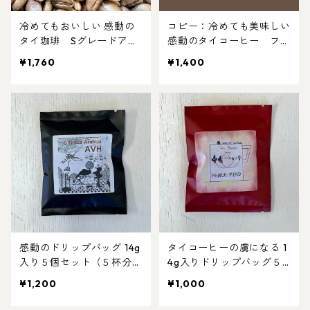
冷めてもおいしい 感動の
コピー：冷めても美味しい
タイ珈琲 Sグレードアラ
感動のタイコーヒー ファ
ビカ 【ＡＶＨ】 ハニー
インロブスタ 【RN-1】20
¥1,760
¥1,400
プロセス 2袋(100g入×2
0g(100g入×2袋)
袋)
感動のドリップバッグ 14g
タイコーヒーの虜になる 1
入り５個セット（５杯分）
4g入りドリップバッグ５
ハニープロセス『AVH』フ
個セット（５杯分）『ミデ
¥1,200
¥1,000
ルシティロースト
ィアムブレンド』