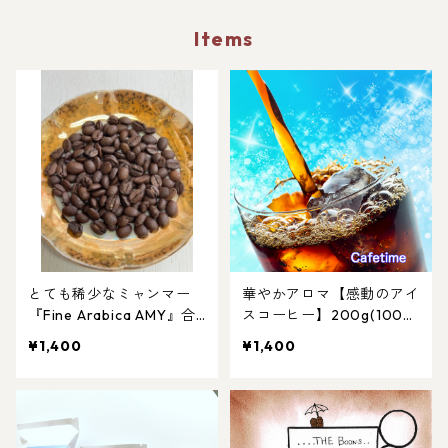
Items
とても稀少なミャンマー
華やかアロマ【感動のアイ
『Fine Arabica AMY』合
スコーヒー】200g(100入
計200g（100ｇ入×2袋）
×2袋)
¥1,400
¥1,400